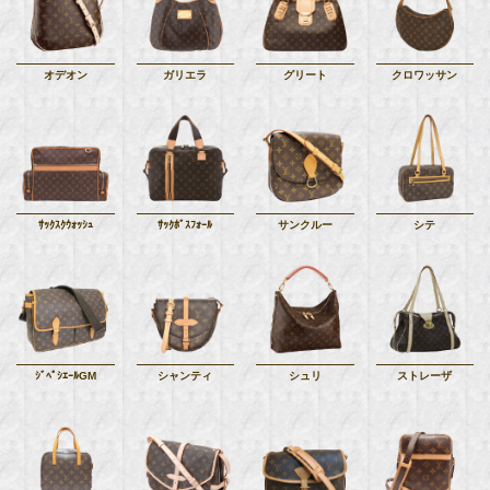
オデオン
ガリエラ
グリート
クロワッサン
ｻｯｸｽｸｳｫｯｼｭ
ｻｯｸﾎﾞｽﾌｫｰﾙ
サンクルー
シテ
ｼﾞﾍﾟｼｴｰﾙGM
シャンティ
シュリ
ストレーザ