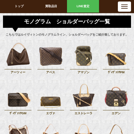
N
トップ
買取品目
LINE査定
a
v
i
モノグラム ショルダーバッグ一覧
g
a
t
i
こちらではルイヴィトンのモノグラムライン、ショルダーバッグをご紹介致しております。
o
n
アーツィー
アベス
アマゾン
ｳﾞｨｳﾞｧｼﾃPM
ｳﾞｨｳﾞｧｼﾃGM
エヴァ
エストレーラ
エデン