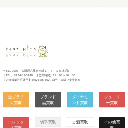
〒581-0003 大阪府八尾市本町１－４－１０(本店)
【TEL】072-943-3748 【営業時間】11：00～19：00
【古物営業許可番号】第621100152013号 大阪公安委員会
金プラチ
ブランド
ダイヤモ
ジュエリ
ナ買取
品買取
ンド買取
ー買取
ロレック
切手買取
古酒買取
その他買