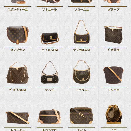
スポンティーニ
ソミュール
ソローニュ
ダヌーブ
タンブラン
ティカルPM
ティカルGＭ
ﾃﾞｨﾗｲﾄﾌﾙ
ﾃﾞｨﾗｲﾄﾌﾙGM
テムズ
トゥラム
ドルーオ
トローター
トロカデロ
ナイル
ノエ