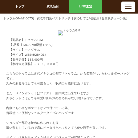
N
トップ
買取品目
LINE査定
a
v
i
トゥラムGM(M40075) : 買取専門店ベストリッチ【安心してご利用頂ける買取チェーン店】
g
a
t
i
o
n
【商品名】トゥラムＧＭ
【 品番 】M40075(廃盤モデル)
【ライン】モノグラム
【サイズ】W34×H28×D14
【参考定価】184,400円
【参考査定価格】～７０，０００円
こちらのトゥラムは古代メキシコの都市『トゥラム』から名前がついたショルダーバッグ
です。
丸みのある形はとても可愛らしく、収納力も抜群にあります。
また、メインポケットはファスナー開閉式に出来ていますが、
外ポケットにはとても可愛い回転式の留め具が取り付けられています。
内側にも小さなポケットが２つ付いている為、
普段使いに便利なショルダータイプのバッグです。
ショルダー部分は短めに作られており、
薄い形をしているので肩にピッタリとハマりとても使い勝手が良いです。
サイズにはＰＭサイズとＧＭサイズの２タイプが展開されていて、