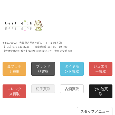
〒581-0003 大阪府八尾市本町１－４－１０(本店)
【TEL】072-943-3748 【営業時間】11：00～19：00
【古物営業許可番号】第621100152013号 大阪公安委員会
金プラチ
ブランド
ダイヤモ
ジュエリ
ナ買取
品買取
ンド買取
ー買取
ロレック
切手買取
古酒買取
その他買
ス買取
取
スタッフメニュー