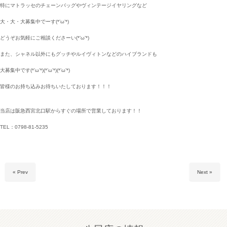
特にマトラッセのチェーンバッグやヴィンテージイヤリングなど
大・大・大募集中でーす(*’ω’*)
どうぞお気軽にご相談くださーい(*’ω’*)
また、シャネル以外にもグッチやルイヴィトンなどのハイブランドも
大募集中です(*’ω’*)(*’ω’*)(*’ω’*)
皆様のお持ち込みお待ちいたしております！！！
当店は阪急西宮北口駅からすぐの場所で営業しております！！
TEL：0798-81-5235
« Prev
Next »