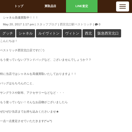
N
トップ
買取品目
LINE査定
a
v
i
シャネル高価買取中！！！
g
a
May 20, 2017 1:17 pm
|
スタッフブログ
|
西宮北口駅ベストリッチ
|
0
t
i
グッチ
シャネル
ルイヴィトン
ヴィトン
西北
阪急西宮北口
o
n
こんにちは！
ベストリッチ西宮北口店です(‘◇’)ゞ
もう使っていないブランドバッグなど、ございませんでしょうか？？
特に当店ではシャネルを高価買取いたしておりますよ！！
バッグはもちろんのこと、
サングラスや財布、アクセサリーなどなど・・・
もう使っていない！そんなお品物がございましたら
ぜひぜひ当店までお持ち込みくださいませ★
一点一点査定させていただきます(*’ω’*)