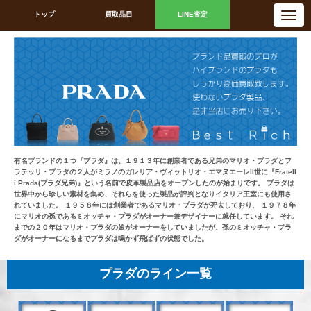
N
トップ
買取品目
LINE査定
a
v
i
g
a
t
i
o
n
有名ブランドの１つ『プラダ』は、１９１３年に創業者である兄弟のマリオ・プラダとフ
ラテッリ・プラダの２人がミラノのガレリア・ヴィットリオ・エマヌエーレII世に『Fratell
i Prada(プラダ兄弟)』という名前で皮革製品店をオープンしたのが始まりです。 プラダは
世界中から珍しい素材を集め、それらを使った製品が評判となりイタリア王室にも使用さ
れていました。 １９５８年には創業者であるマリオ・プラダが死去しており、 １９７８年
にマリオの孫であるミオッチャ・プラダがオーナー兼デザイナーに就任しています。 それ
までの２０年はマリオ・プラダの娘がオーナーをしていましたが、孫のミオッチャ・プラ
ダがオーナーになるまでプラダは鳴かず飛ばずの状態でした。
プラダのライン一覧