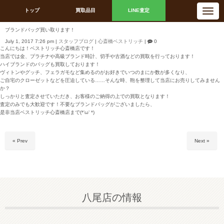
N
トップ
買取品目
LINE査定
a
v
i
ブランドバッグ買い取ります！
g
a
July 1, 2017 7:26 pm
|
スタッフブログ
|
心斎橋ベストリッチ
|
0
t
こんにちは！ベストリッチ心斎橋店です！
i
当店では金、プラチナや高級ブランド時計、切手や古酒などの買取を行っております！
o
n
ハイブランドのバッグも買取しております！
ヴィトンやグッチ、フェラガモなど集めるのがお好きでいつのまにか数が多くなり、
ご自宅のクローゼットなどを圧迫している……そんな時、鞄を整理して当店にお売りしてみません
か？
しっかりと査定させていただき、お客様のご納得の上での買取となります！
査定のみでも大歓迎です！不要なブランドバッグがございましたら、
是非当店ベストリッチ心斎橋店まで(*‘ω‘ *)
« Prev
Next »
八尾店の情報