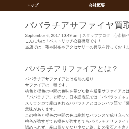
トップ
会社概要
パパラチアサファイヤ買
September 6, 2017 10:49 am
|
スタッフブログ
|
心斎橋
こんにちは！ベストリッチ心斎橋店です！
当店では、鞄や財布やアクセサリーの買取を行っており
パパラチアサファイアとは？
パパラチアサファイアとは名前の通り
サファイアの一種です。
桃色と橙色の中間の色味を帯びた物を通常サファイアと
「パパラチア」と呼び、日本語表記では「パパラッチャ
スリランカで産出されるパパラチアとはシンハラ語で「
意味があります。
この桃色と橙色の中間の色は絶妙なバランスで成り立っ
桃色が強すぎても橙色が強すぎてもパパラチアサファイ
認められず、産出量がかなり少ない為、幻の宝石とも言