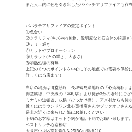
また人工的に色を引き出したパパラチアサファイアも存
パパラチアサファイアの査定ポイント
①色合い
②クラリティ(キズや内包物、透明度など石自体の綺麗さ)
③テリ・輝き
④カットやプロポーション
⑤カラット(石の重さ、大きさ)
⑥加熱処理の有無
上記の６つのポイントを中心にその地点での需要や供給
詳しくは当店まで！
当店の場所は御堂筋線、長堀鶴見緑地線の『心斎橋駅』よ
御堂筋線、中央線の『本町駅』より徒歩3分の場所にござ
ミナミの道頓堀、戎橋（ひっかけ橋）、アメ村からも徒歩
近くにはラウンドワン北心斎橋店さんやブックオフさん
是非お近くに来られた際はお越しください！
予約のお客様はネット予約か電話予約でお願い致します
ベストリッチ心斎橋店
大阪市中央区南船場3-6-25IBC心斎橋210