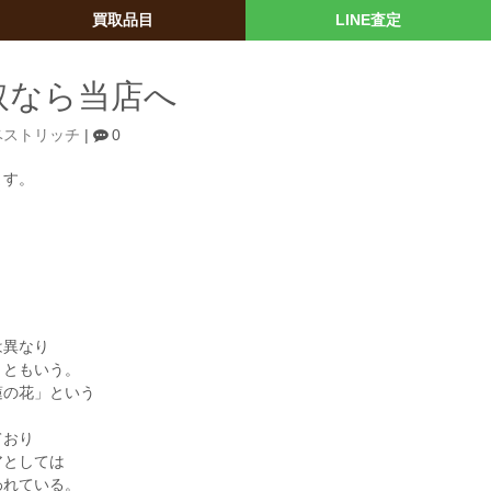
買取品目
LINE査定
取なら当店へ
ベストリッチ
|
0
ます。
は異なり
」ともいう。
蓮の花」という
ており
アとしては
われている。