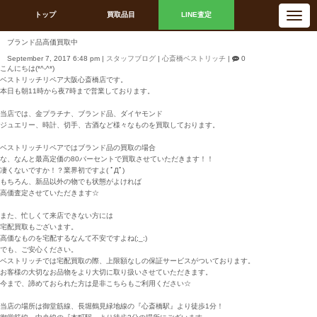
N
トップ
買取品目
LINE査定
a
v
i
ブランド品高価買取中
g
a
September 7, 2017 6:48 pm
|
スタッフブログ
|
心斎橋ベストリッチ
|
0
t
こんにちは(*^-^*)
i
ベストリッチリペア大阪心斎橋店です。
o
n
本日も朝11時から夜7時まで営業しております。
当店では、金プラチナ、ブランド品、ダイヤモンド
ジュエリー、時計、切手、古酒など様々なものを買取しております。
ベストリッチリペアではブランド品の買取の場合
な、なんと最高定価の80パーセントで買取させていただきます！！
凄くないですか！？業界初ですよ( ﾟДﾟ)
もちろん、新品以外の物でも状態がよければ
高価査定させていただきます☆
また、忙しくて来店できない方には
宅配買取もございます。
高価なものを宅配するなんて不安ですよね(;_:)
でも、ご安心ください。
ベストリッチでは宅配買取の際、上限額なしの保証サービスがついております。
お客様の大切なお品物をより大切に取り扱いさせていただきます。
今まで、諦めておられた方は是非こちらもご利用ください☆
当店の場所は御堂筋線、長堀鶴見緑地線の『心斎橋駅』より徒歩1分！