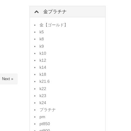
金プラチナ
金【ゴールド】
k5
k8
k9
k10
k12
k14
k18
Next »
k21.6
k22
k23
k24
プラチナ
pm
pt850
pt900