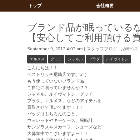
トップ
会社概要
ブランド品が眠っているな
【安心してご利用頂ける
September 9, 2017 4:07 pm
|
スタッフブログ
|
尼崎ベス
エルメス
グッチ
シャネル
プラダ
ルイヴィトン
こんにちは！！
ベストリッチ尼崎店です( ˆoˆ )
もう使っていないブランド品、
ご自宅に眠っていませんか？？
シャネル、ルイヴィトン、グッチ
プラダ、エルメス、などのアイテムを
買取させて頂いてます！！！
バッグはもちろんのこと、
ウォレットやキーケース、腕時計、
サングラスやスカーフ、シューズなど
大募集中でございますよー！！