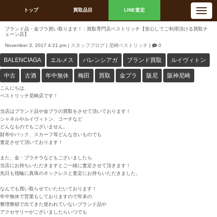
N
トップ
買取品目
LINE査定
a
v
i
ブランド品・金プラ買い取ります！ : 買取専門店ベストリッチ【安心してご利用頂ける買取チ
g
ェーン店】
a
t
November 3, 2017 4:21 pm
|
スタッフブログ
|
尼崎ベストリッチ
|
0
i
o
BALENCIAGA
エルメス
バレンシアガ
ブランド買取
ルイヴィトン
n
中古
古酒
年中無休
梅田
買取
金プラ
阪尼
阪神尼崎
こんにちは、
ベストリッチ尼崎店です！
当店はブランド品や金プラの買取をさせて頂いております！
シャネルやルイヴィトン、コーチなど
どんなものでもございません。
財布やバック、スカーフ等どんな古いものでも
査定させて頂いております！
また、金・プラチラなどもございましたら
当店にお持ちいただきますとご一緒に査定させて頂きます！
先日も指輪に真珠のネックレスと査定にお持ちいただきました。
なんでも買い取らせていただいております！
年中無休で営業もしておりますので年末の
整理整頓で出てきた使われていないブランド品や
アクセサリーがございましたらいつでも