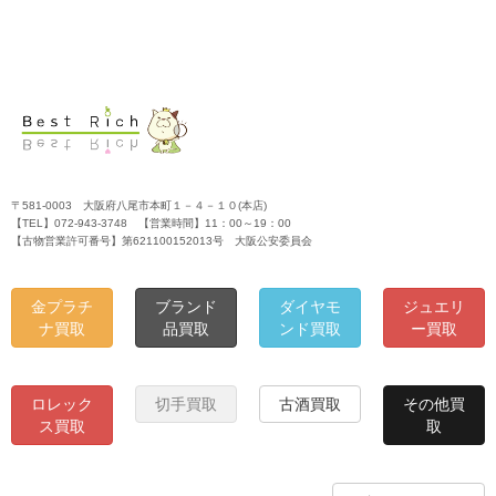
〒581-0003 大阪府八尾市本町１－４－１０(本店)
【TEL】072-943-3748 【営業時間】11：00～19：00
【古物営業許可番号】第621100152013号 大阪公安委員会
金プラチ
ブランド
ダイヤモ
ジュエリ
ナ買取
品買取
ンド買取
ー買取
ロレック
切手買取
古酒買取
その他買
ス買取
取