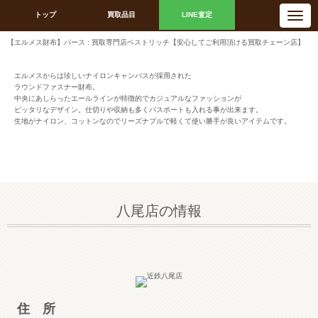
N
トップ
買取品目
LINE査定
a
v
i
【エルメス財布】パース : 買取専門店ベストリッチ【安心してご利用頂ける買取チェーン店】
g
a
t
i
エルメスからは珍しいナイロンキャンバスが採用された
o
ラウンドファスナー財布。
n
中央にあしらったエールラインが特徴的でカジュアルなファッションが
ピッタリなデザイン。仕切りや収納も多くパスポートも入れる事が出来ます。
生地がナイロン、コットンなのでリーズナブルで軽くて使い勝手が良いアイテムです。
八尾店の情報
住 所