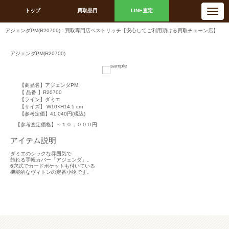
N
トップ
買取品目
LINE査定
a
v
i
アジェンダPM(R20700) : 買取専門店ベストリッチ【安心してご利用頂ける買取チェーン店】
g
a
t
i
アジェンダPM(R20700)
o
n
【商品名】アジェンダPM
【 品番 】R20700
【ライン】ダミエ
【サイズ】 W10×H14.5 cm
【参考定価】41,040円(税込)
【参考査定価格】～１０，０００円
アイテム説明
ダミエのシックな雰囲気で
飾れる手帳カバー「アジェンダ」。
6穴式でカードポケットも付いている
機能的なヴィトンの定番小物です。