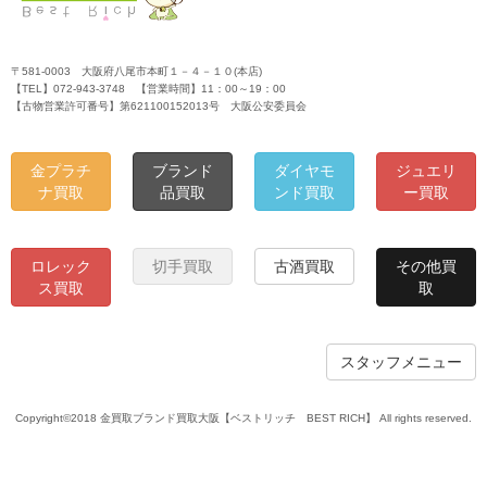
〒581-0003 大阪府八尾市本町１－４－１０(本店)
【TEL】072-943-3748 【営業時間】11：00～19：00
【古物営業許可番号】第621100152013号 大阪公安委員会
金プラチ
ブランド
ダイヤモ
ジュエリ
ナ買取
品買取
ンド買取
ー買取
ロレック
切手買取
古酒買取
その他買
ス買取
取
スタッフメニュー
Copyright©2018 金買取ブランド買取大阪【ベストリッチ BEST RICH】 All rights reserved.