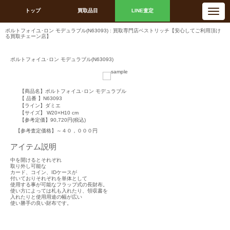
N
トップ
買取品目
LINE査定
a
v
i
ポルトフォイユ･ロン モデュラブル(N63093) : 買取専門店ベストリッチ【安心してご利用頂け
g
る買取チェーン店】
a
t
i
ポルトフォイユ･ロン モデュラブル(N63093)
o
n
【商品名】ポルトフォイユ･ロン モデュラブル
【 品番 】N63093
【ライン】ダミエ
【サイズ】 W20×H10 cm
【参考定価】90,720円(税込)
【参考査定価格】～４０，０００円
アイテム説明
中を開けるとそれぞれ
取り外し可能な
カード、コイン、IDケースが
付いておりそれぞれを単体として
使用する事が可能なフラップ式の長財布。
使い方によっては札も入れたり、領収書を
入れたりと使用用途の幅が広い
使い勝手の良い財布です。