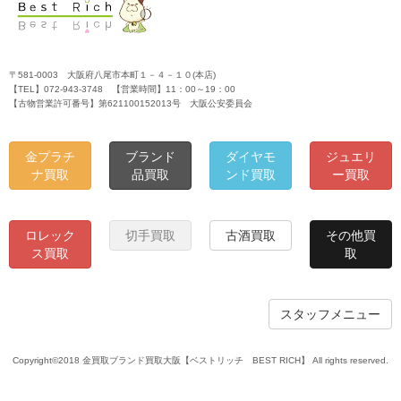
〒581-0003 大阪府八尾市本町１－４－１０(本店)
【TEL】072-943-3748 【営業時間】11：00～19：00
【古物営業許可番号】第621100152013号 大阪公安委員会
金プラチ
ブランド
ダイヤモ
ジュエリ
ナ買取
品買取
ンド買取
ー買取
ロレック
切手買取
古酒買取
その他買
ス買取
取
スタッフメニュー
Copyright©2018 金買取ブランド買取大阪【ベストリッチ BEST RICH】 All rights reserved.