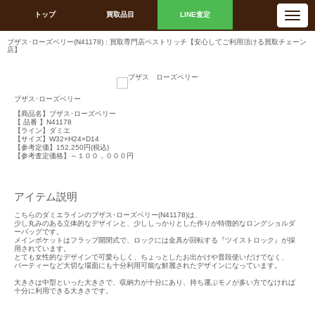
N
トップ
買取品目
LINE査定
a
v
i
ブザス･ローズベリー(N41178) : 買取専門店ベストリッチ【安心してご利用頂ける買取チェーン
g
店】
a
t
i
o
n
ブザス･ローズベリー
【商品名】ブザス･ローズベリー
【 品番 】N41178
【ライン】ダミエ
【サイズ】W32×H24×D14
【参考定価】152.250円(税込)
【参考査定価格】～１００，０００円
アイテム説明
こちらのダミエラインのブザス･ローズベリー(N41178)は、
少し丸みのある立体的なデザインと、少ししっかりとした作りが特徴的なロングショルダ
ーバッグです。
メインポケットはフラップ開閉式で、ロックには金具が回転する『ツイストロック』が採
用されています。
とても女性的なデザインで可愛らしく、ちょっとしたお出かけや普段使いだけでなく、
パーティーなど大切な場面にも十分利用可能な鮮麗されたデザインになっています。
大きさは中型といった大きさで、収納力が十分にあり、持ち運ぶモノが多い方でなければ
十分に利用できる大きさです。