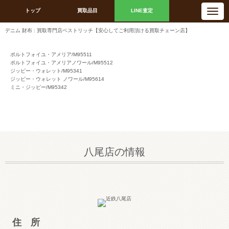
N
トップ
買取品目
LINE査定
a
v
i
デニム 財布 : 買取専門店ベストリッチ【安心してご利用頂ける買取チェーン店】
g
a
t
i
ポルトフォイユ・アメリア/M95511
o
ポルトフォイユ・アメリアノワール/M95512
n
ジッピー・ウォレット/M95341
ジッピー・ウォレット ノワール/M95614
ミニ・ジッピー/M95342
八尾店の情報
住 所