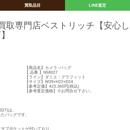
買取品目
LINE査定
) : 買取専門店ベストリッチ【安心
店】
【商品名】カメラ･バッグ
【 品番 】N58027
【ライン】ダミエ・グラフィット
【サイズ】W39×H22×D24
【参考定価】423,360円(税込)
【参考査定価格】※お問合せ下さい。
27)は、
れたバッグです。
、
さサブポケットが付いており、