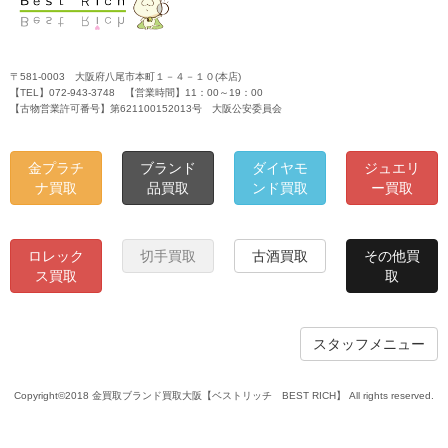
〒581-0003 大阪府八尾市本町１－４－１０(本店)
【TEL】072-943-3748 【営業時間】11：00～19：00
【古物営業許可番号】第621100152013号 大阪公安委員会
金プラチ
ブランド
ダイヤモ
ジュエリ
ナ買取
品買取
ンド買取
ー買取
ロレック
切手買取
古酒買取
その他買
ス買取
取
スタッフメニュー
Copyright©2018 金買取ブランド買取大阪【ベストリッチ BEST RICH】 All rights reserved.