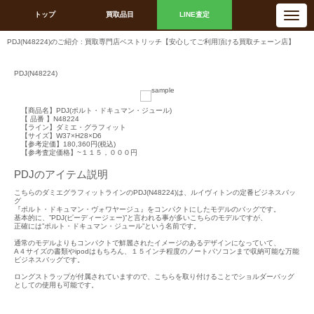
N
トップ
買取品目
LINE査定
a
v
i
PDJ(N48224)のご紹介 : 買取専門店ベストリッチ【安心してご利用頂ける買取チェーン店】
g
a
t
i
PDJ(N48224)
o
n
【商品名】PDJ(ポルト・ドキュマン・ジュール)
【 品番 】N48224
【ライン】ダミエ・グラフィット
【サイズ】W37×H28×D6
【参考定価】180,360円(税込)
【参考査定価格】~１１５，０００円
PDJのアイテム説明
こちらのダミエグラフィットラインのPDJ(N48224)は、ルイヴィトンの定番ビジネスバッ
グ
『ポルト・ドキュマン・ヴォワヤージュ』をコンパクトにしたモデルのバッグです。
基本的に、”PDJ(ピーディージェー)”と言われる事が多いこちらのモデルですが、
正確には”ポルト・ドキュマン・ジュール”という名前です。
通常のモデルよりもコンパクトで鮮麗されたイメージのあるデザインになっていて、
A４サイズの書類やipodはもちろん、１５インチ程度のノートパソコンまで収納可能な万能
ビジネスバッグです。
ロングストラップが付属されていますので、こちらを取り付けることでショルダーバッグ
としての使用も可能です。