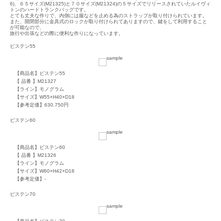
6)、６５サイズ(M21325)と７０サイズ(M21324)の５サイズでリリースされていたルイヴィ
トンのハードトランクバッグです。
とても丈夫な作りで、内側には服などを止める為のストラップが取り付けられています。
また、開閉部分に金具式のロックが取り付けられてありますので、鍵をして利用すること
が可能なので、
旅行や出張などの際に便利な作りになっています。
ビステン55
【商品名】ビステン55
【 品番 】M21327
【ライン】モノグラム
【サイズ】W55×H40×D18
【参考定価】630.750円
ビステン60
【商品名】ビステン60
【 品番 】M21326
【ライン】モノグラム
【サイズ】W60×H42×D18
【参考定価】-
ビステン70