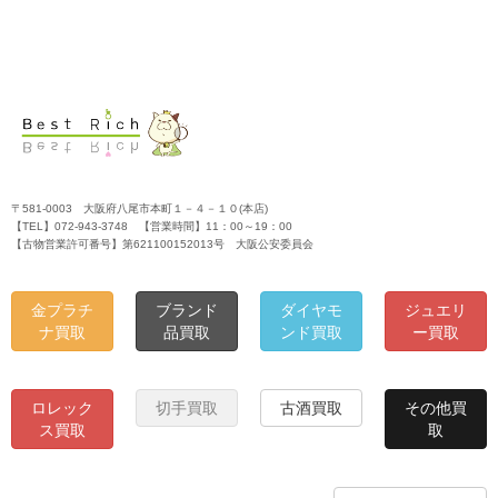
〒581-0003 大阪府八尾市本町１－４－１０(本店)
【TEL】072-943-3748 【営業時間】11：00～19：00
【古物営業許可番号】第621100152013号 大阪公安委員会
金プラチ
ブランド
ダイヤモ
ジュエリ
ナ買取
品買取
ンド買取
ー買取
ロレック
切手買取
古酒買取
その他買
ス買取
取