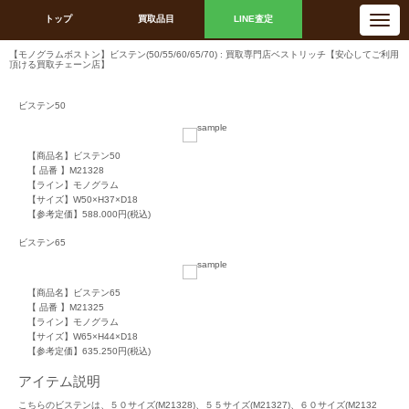
N
トップ
買取品目
LINE査定
a
v
i
【モノグラムボストン】ビステン(50/55/60/65/70) : 買取専門店ベストリッチ【安心してご利用
g
頂ける買取チェーン店】
a
t
i
ビステン50
o
n
【商品名】ビステン50
【 品番 】M21328
【ライン】モノグラム
【サイズ】W50×H37×D18
【参考定価】588.000円(税込)
ビステン65
【商品名】ビステン65
【 品番 】M21325
【ライン】モノグラム
【サイズ】W65×H44×D18
【参考定価】635.250円(税込)
アイテム説明
こちらのビステンは、５０サイズ(M21328)、５５サイズ(M21327)、６０サイズ(M2132