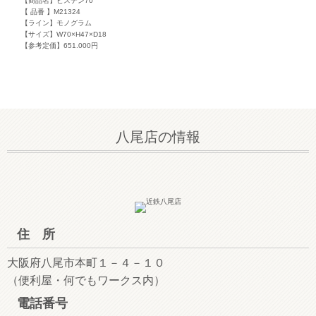
【商品名】ビステン70
【 品番 】M21324
【ライン】モノグラム
【サイズ】W70×H47×D18
【参考定価】651.000円
八尾店の情報
住 所
大阪府八尾市本町１－４－１０
（便利屋・何でもワークス内）
電話番号