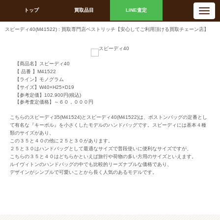
N
トップ
買取品目
LINE査定
a
v
i
スピーディ40(M41522) : 買取専門店ベストリッチ【安心してご利用頂ける買取チェーン店】
g
a
t
i
o
n
【商品名】スピーディ40
【 品番 】M41522
【ライン】モノグラム
【サイズ】W40×H25×D19
【参考定価】102.900円(税込)
【参考査定価格】～６０，０００円
こちらのスピーディ35(M41524)とスピーディ40(M41522)は、ボストンバッグの定番とし
て有名な『キーポル』を小さくしたモデルのハンドバッグです。スピーディには基本４種
類のサイズがあり、
この３５と４０の他に２５と３０があります。
２５と３０はハンドバッグとして最適なサイズで普段使いに便利なサイズですが、
こちらの３５と４０はどちらかといえば旅行や荷物の多い方用のサイズといえます。
ルイヴィトンのハンドバッグの中でも比較的リーズナブルな価格であり、
デザインがシンプルで可愛いことから長く人気のあるモデルです。