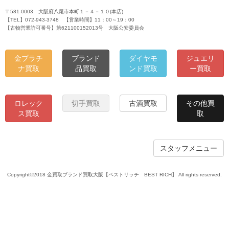
〒581-0003 大阪府八尾市本町１－４－１０(本店)
【TEL】072-943-3748 【営業時間】11：00～19：00
【古物営業許可番号】第621100152013号 大阪公安委員会
金プラチ
ブランド
ダイヤモ
ジュエリ
ナ買取
品買取
ンド買取
ー買取
ロレック
切手買取
古酒買取
その他買
ス買取
取
スタッフメニュー
Copyright©2018 金買取ブランド買取大阪【ベストリッチ BEST RICH】 All rights reserved.