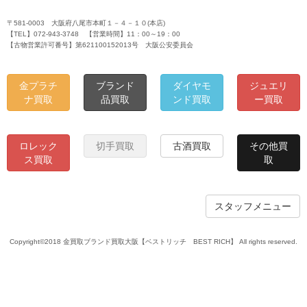
〒581-0003 大阪府八尾市本町１－４－１０(本店)
【TEL】072-943-3748 【営業時間】11：00～19：00
【古物営業許可番号】第621100152013号 大阪公安委員会
金プラチ
ブランド
ダイヤモ
ジュエリ
ナ買取
品買取
ンド買取
ー買取
ロレック
切手買取
古酒買取
その他買
ス買取
取
スタッフメニュー
Copyright©2018 金買取ブランド買取大阪【ベストリッチ BEST RICH】 All rights reserved.