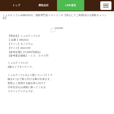
N
トップ
買取品目
LINE査定
a
v
i
ミュルティクレ4(M62631) : 買取専門店ベストリッチ【安心してご利用頂ける買取チェーン
g
店】
a
t
i
o
n
【商品名】ミュルティクレ4
【 品番 】M62631
【ライン】モノグラム
【サイズ】W10×H5
【参考定価】22,680円(税込)
【参考査定価格】～１０，０００円
ミュルティクレの
4輪タイプキーケース。
ミュルティクレ6より更にコンパクトで
鍵を4つまで取り付ける事が出来ます。
普段よく使用する鍵を取り付けて
日常生活をお洒落に飾ってくれる
スマートアイテムです。