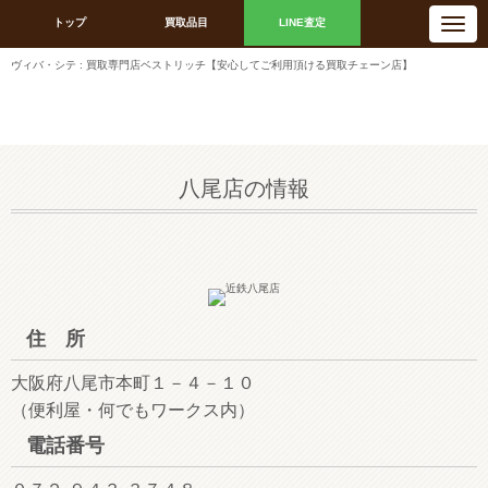
N
トップ
買取品目
LINE査定
a
v
i
ヴィバ・シテ : 買取専門店ベストリッチ【安心してご利用頂ける買取チェーン店】
g
a
t
i
o
n
八尾店の情報
住 所
大阪府八尾市本町１－４－１０
（便利屋・何でもワークス内）
電話番号