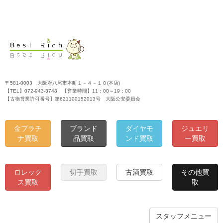
〒581-0003 大阪府八尾市本町１－４－１０(本店)
【TEL】072-943-3748 【営業時間】11：00～19：00
【古物営業許可番号】第621100152013号 大阪公安委員会
金プラチ
ブランド
ダイヤモ
ジュエリ
ナ買取
品買取
ンド買取
ー買取
ロレック
切手買取
古酒買取
その他買
ス買取
取
スタッフメニュー