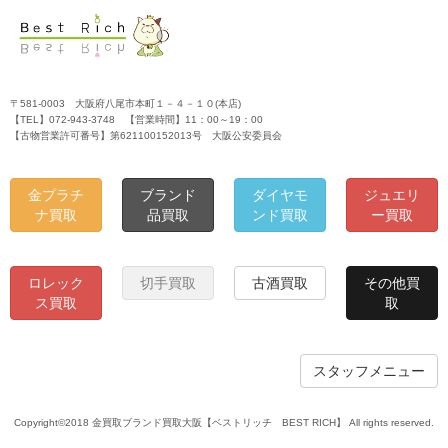
〒581-0003 大阪府八尾市本町１－４－１０(本店)
【TEL】072-943-3748 【営業時間】11：00～19：00
【古物営業許可番号】第621100152013号 大阪公安委員会
金プラチ
ブランド
ダイヤモ
ジュエリ
ナ買取
品買取
ンド買取
ー買取
ロレック
切手買取
古酒買取
その他買
ス買取
取
スタッフメニュー
Copyright©2018 金買取ブランド買取大阪【ベストリッチ BEST RICH】 All rights reserved.