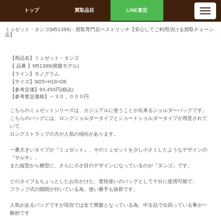
N
トップ
買取品目
LINE査定
a
v
i
ミュゼット・タンゴ(M51388) : 買取専門店ベストリッチ【安心してご利用頂ける買取チェーン
g
店】
a
t
i
o
【商品名】ミュゼット・タンゴ
n
【 品番 】M51388(廃盤モデル)
【ライン】モノグラム
【サイズ】W25×H18×D6
【参考定価】93.450円(税込)
【参考査定価格】～３０，０００円
こちらのミュゼットシリーズは、カジュアルに使うことが出来るショルダーバッグです。
こちらのバッグには、ロングショルダータイプとショートショルダータイプが用意されて
いて、
ロングストラップの方が人気の傾向があります。
一番大きいタイプが『ミュゼット』、そのミュゼットを少し小さくしたようなデザインの
『サルサ』、
また縦型から横型に、さらに小さ目のデザインになっているのが『タンゴ』です。
どのタイプもちょっとしたお出かけた、普段使いのバッグとして十分に使用可能で、
フラップ式の開閉が付いている為、使い勝手も抜群です。
人気があるバッグですが現在では全て廃盤となっている為、中古品で出回っている事が一
般的です