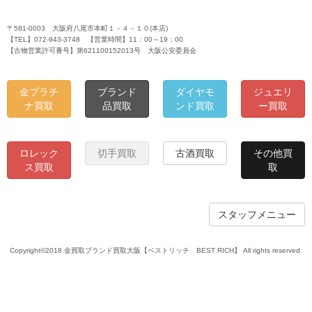
〒581-0003 大阪府八尾市本町１－４－１０(本店)
【TEL】072-943-3748 【営業時間】11：00～19：00
【古物営業許可番号】第621100152013号 大阪公安委員会
金プラチ
ブランド
ダイヤモ
ジュエリ
ナ買取
品買取
ンド買取
ー買取
ロレック
切手買取
古酒買取
その他買
ス買取
取
スタッフメニュー
Copyright©2018 金買取ブランド買取大阪【ベストリッチ BEST RICH】 All rights reserved.