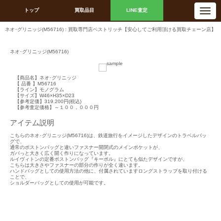
N
トップ
買取品目
LINE査定
a
v
i
ネオ･グリニッジ(M56716) : 買取専門店ベストリッチ【安心してご利用頂ける買取チェーン店】
g
a
t
i
ネオ･グリニッジ(M56716)
o
n
【商品名】ネオ･グリニッジ
【 品番 】M56716
【ライン】モノグラム
【サイズ】W46×H35×D23
【参考定価】319.200円(税込)
【参考査定価格】～１００，０００円
アイテム説明
こちらのネオ･グリニッジ(M56716)は、鉄道旅行をイメージしたデザインのトラベルバッ
グで、
通常のボストンバッグと違いファスナー開閉式のメインポケットが、
ガバっと大きく広く開く作りになっています。
ルイヴィトンの定番ボストンバッグ『キーポル』にとても似たデザインですが、
こちらは大きさやファスナーの部分の作りが全く違います。
ハンドバッグとしての使用方法の他に、付属されていますロングストラップを取り付ける
ことで、
ショルダーバッグとしての使用が可能です。