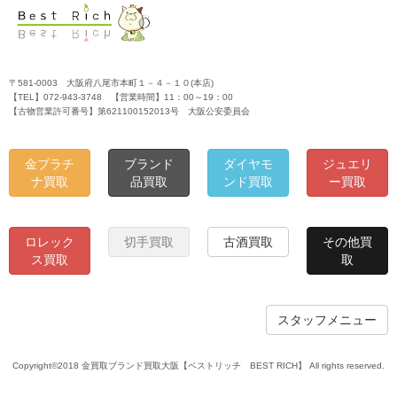
〒581-0003 大阪府八尾市本町１－４－１０(本店)
【TEL】072-943-3748 【営業時間】11：00～19：00
【古物営業許可番号】第621100152013号 大阪公安委員会
金プラチ
ブランド
ダイヤモ
ジュエリ
ナ買取
品買取
ンド買取
ー買取
ロレック
切手買取
古酒買取
その他買
ス買取
取
スタッフメニュー
Copyright©2018 金買取ブランド買取大阪【ベストリッチ BEST RICH】 All rights reserved.