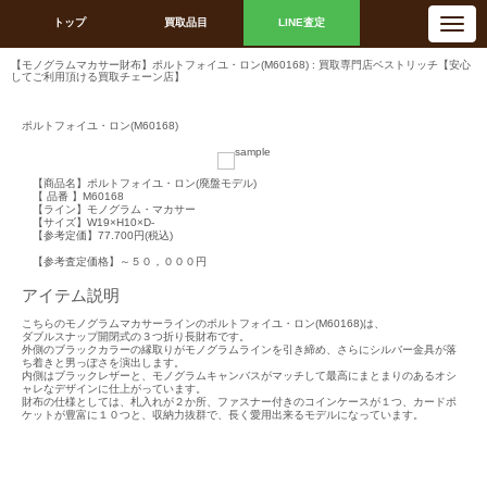
N
トップ
買取品目
LINE査定
a
v
i
【モノグラムマカサー財布】ポルトフォイユ・ロン(M60168) : 買取専門店ベストリッチ【安心
g
してご利用頂ける買取チェーン店】
a
t
i
ポルトフォイユ・ロン(M60168)
o
n
【商品名】ポルトフォイユ・ロン(廃盤モデル)
【 品番 】M60168
【ライン】モノグラム・マカサー
【サイズ】W19×H10×D-
【参考定価】77.700円(税込)
【参考査定価格】～５０，０００円
アイテム説明
こちらのモノグラムマカサーラインのポルトフォイユ・ロン(M60168)は、
ダブルスナップ開閉式の３つ折り長財布です。
外側のブラックカラーの縁取りがモノグラムラインを引き締め、さらにシルバー金具が落
ち着きと男っぽさを演出します。
内側はブラックレザーと、モノグラムキャンバスがマッチして最高にまとまりのあるオシ
ャレなデザインに仕上がっています。
財布の仕様としては、札入れが２か所、ファスナー付きのコインケースが１つ、カードポ
ケットが豊富に１０つと、収納力抜群で、長く愛用出来るモデルになっています。