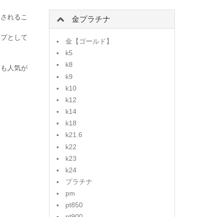
用されるこ
金プラチナ
ップとして
金【ゴールド】
k5
k8
ても人気が
k9
k10
k12
k14
k18
k21.6
k22
k23
k24
プラチナ
pm
pt850
pt900