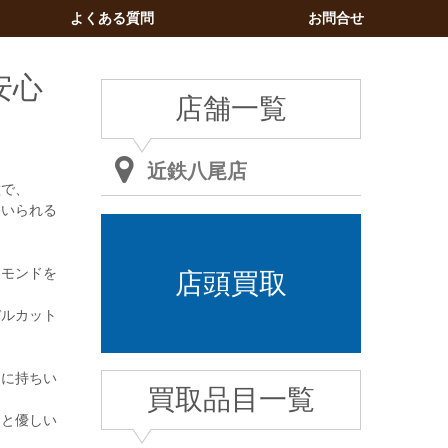
よくある質問
お問合せ
安心
店舗一覧
近鉄八尾店
種で、
用いられる
ヤモンドを
店頭買取
バルカット
アに持ちい
買取品目一覧
ると優しい