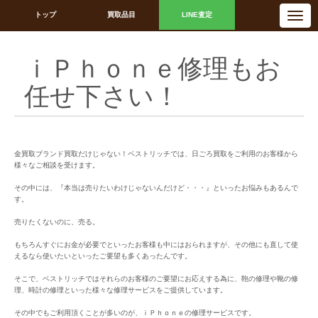
N
トップ
買取品目
LINE査定
a
v
i
g
a
ｉＰｈｏｎｅ修理もお
t
i
o
任せ下さい！
n
金買取ブランド買取だけじゃない！ベストリッチでは、日ごろ買取をご利用のお客様から
様々なご相談を受けます。
その中には、『本当は売りたいわけじゃないんだけど・・・』といったお悩みもあるんで
す。
売りたくないのに、売る。
もちろんすぐにお金が必要でといったお客様も中にはおられますが、その他にも直して使
えるなら使いたいといったご要望も多くあったんです。
そこで、ベストリッチではそれらのお客様のご要望にお応えする為に、鞄の修理や靴の修
理、時計の修理といった様々な修理サービスをご提供しています。
その中でもご利用頂くことが多いのが、ｉＰｈｏｎｅの修理サービスです。