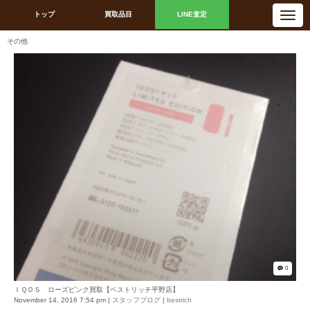
N
トップ
買取品目
LINE査定
a
v
i
その他
g
a
t
i
o
n
0
ＩＱＯＳ ローズピンク買取【ベストリッチ平野店】
November 14, 2016 7:54 pm
|
スタッフブログ
|
bestrich