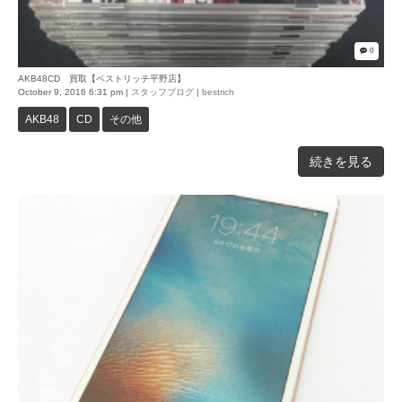
0
AKB48CD 買取【ベストリッチ平野店】
October 9, 2016 6:31 pm
|
スタッフブログ
|
bestrich
AKB48
CD
その他
続きを見る