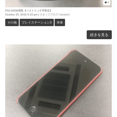
0
PS3 80GB買取【ベストリッチ平野店】
October 25, 2016 5:15 pm
|
スタッフブログ
|
bestrich
その他
プレイステーション3
本体
続きを見る