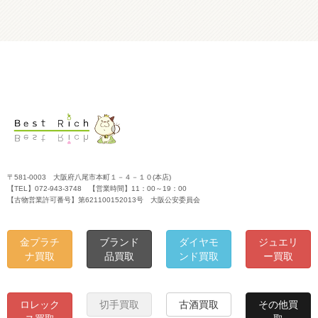
〒581-0003 大阪府八尾市本町１－４－１０(本店)
【TEL】072-943-3748 【営業時間】11：00～19：00
【古物営業許可番号】第621100152013号 大阪公安委員会
金プラチ
ブランド
ダイヤモ
ジュエリ
ナ買取
品買取
ンド買取
ー買取
ロレック
切手買取
古酒買取
その他買