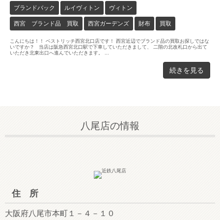
ブランドバック
ルイヴィトン
ヴィトン
西宮 ブランド品 買取
西宮ガーデンズ
財布
買取
こんにちは！！ ベストリッチ西宮北口店です！ 西宮近辺でブランド品の買取お探しではな
いですか？ 当店は阪急西宮北口駅で下車していただきまして、 二階の北改札口から出て
いただき北東出口へ進んでいただきます。 ...
続きを見る
八尾店の情報
住 所
大阪府八尾市本町１－４－１０