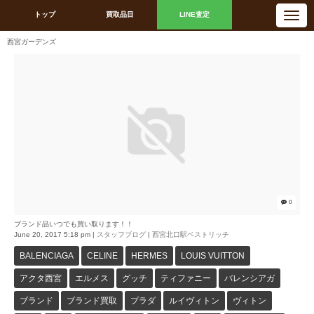
N
トップ
買取品目
LINE査定
a
v
i
西宮ガーデンズ
g
a
t
i
o
n
0
ブランド品いつでも買い取ります！！
June 20, 2017 5:18 pm
|
スタッフブログ
|
西宮北口駅ベストリッチ
BALENCIAGA
CELINE
HERMES
LOUIS VUITTON
アクタ西宮
エルメス
グッチ
ティファニー
バレンシアガ
ブランド
ブランド買取
プラダ
ルイヴィトン
ヴィトン