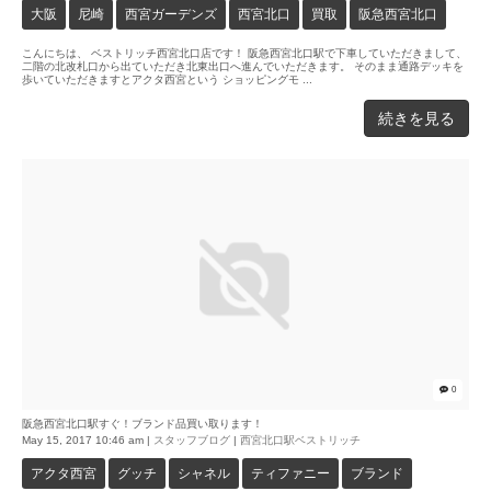
大阪
尼崎
西宮ガーデンズ
西宮北口
買取
阪急西宮北口
こんにちは、 ベストリッチ西宮北口店です！ 阪急西宮北口駅で下車していただきまして、
二階の北改札口から出ていただき北東出口へ進んでいただきます。 そのまま通路デッキを
歩いていただきますとアクタ西宮という ショッピングモ ...
続きを見る
0
阪急西宮北口駅すぐ！ブランド品買い取ります！
May 15, 2017 10:46 am
|
スタッフブログ
|
西宮北口駅ベストリッチ
アクタ西宮
グッチ
シャネル
ティファニー
ブランド