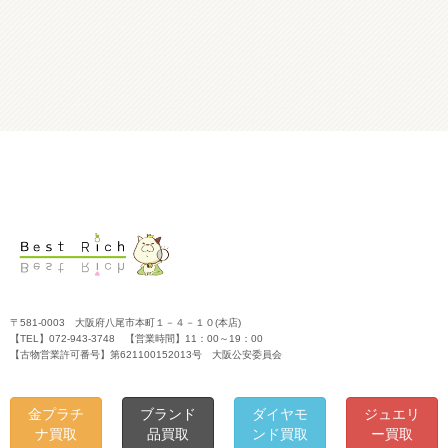
〒581-0003 大阪府八尾市本町１－４－１０(本店)
【TEL】072-943-3748 【営業時間】11：00～19：00
【古物営業許可番号】第621100152013号 大阪公安委員会
金プラチ
ブランド
ダイヤモ
ジュエリ
ナ買取
品買取
ンド買取
ー買取