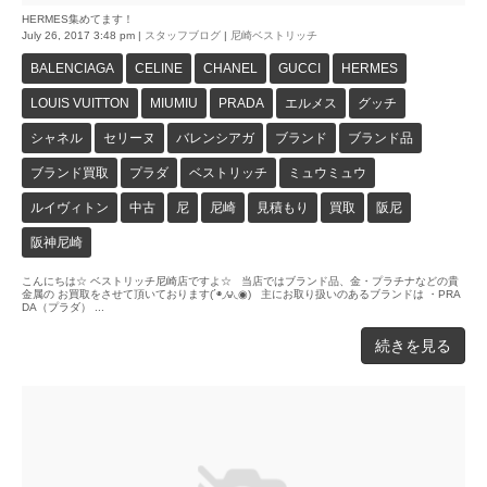
HERMES集めてます！
July 26, 2017 3:48 pm
|
スタッフブログ
|
尼崎ベストリッチ
BALENCIAGA
CELINE
CHANEL
GUCCI
HERMES
LOUIS VUITTON
MIUMIU
PRADA
エルメス
グッチ
シャネル
セリーヌ
バレンシアガ
ブランド
ブランド品
ブランド買取
プラダ
ベストリッチ
ミュウミュウ
ルイヴィトン
中古
尼
尼崎
見積もり
買取
阪尼
阪神尼崎
こんにちは☆ ベストリッチ尼崎店ですよ☆ 当店ではブランド品、金・プラチナなどの貴
金属の お買取をさせて頂いております(´◉◞౪◟◉) 主にお取り扱いのあるブランドは ・PRA
DA（プラダ） ...
続きを見る