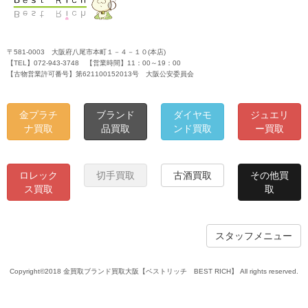
〒581-0003 大阪府八尾市本町１－４－１０(本店)
【TEL】072-943-3748 【営業時間】11：00～19：00
【古物営業許可番号】第621100152013号 大阪公安委員会
金プラチ
ブランド
ダイヤモ
ジュエリ
ナ買取
品買取
ンド買取
ー買取
ロレック
切手買取
古酒買取
その他買
ス買取
取
スタッフメニュー
Copyright©2018 金買取ブランド買取大阪【ベストリッチ BEST RICH】 All rights reserved.