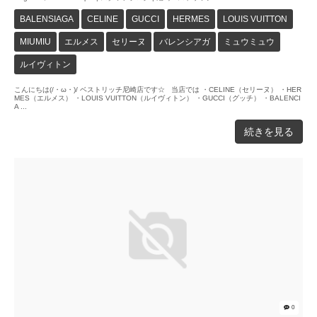
BALENSIAGA
CELINE
GUCCI
HERMES
LOUIS VUITTON
MIUMIU
エルメス
セリーヌ
バレンシアガ
ミュウミュウ
ルイヴィトン
こんにちは(/・ω・)/ ベストリッチ尼崎店です☆ 当店では ・CELINE（セリーヌ） ・HER
MES（エルメス） ・LOUIS VUITTON（ルイヴィトン） ・GUCCI（グッチ） ・BALENCI
A ...
続きを見る
0