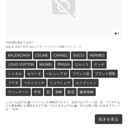
0
CHANEL集めてます♡
July 9, 2017 4:07 pm
|
スタッフブログ
|
尼崎ベストリッチ
BALENCIAGA
CELINE
CHANEL
GUCCI
HERMES
LOUIS VUITTON
MIUMIU
PRADA
エルメス
グッチ
シャネル
セリーヌ
バレンシアガ
ブランド品
ブランド買取
プラダ
ベストリッチ
ミュウミュウ
ルイヴィトン
ヴィンテージ
中古
尼
尼崎
阪尼
阪神尼崎
こんにちは(´◉◞౪◟◉) ベストリッチ尼崎店ですよ☆ 当店ではブランド品、金・プラチナな
どの貴金属の お買取をさせて頂いておりますよ(´◉◞౪◟◉) 主にお取り扱いのあるブランド
は ・GUC ...
続きを見る