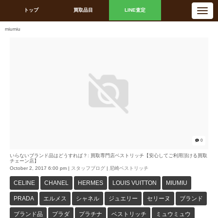
N
トップ
買取品目
LINE査定
a
v
i
miumiu
g
a
t
i
o
n
0
いらないブランド品はどうすれば？: 買取専門店ベストリッチ【安心してご利用頂ける買取
チェーン店】
October 2, 2017 6:00 pm
|
スタッフブログ
|
尼崎ベストリッチ
CELINE
CHANEL
HERMES
LOUIS VUITTON
MIUMIU
PRADA
エルメス
シャネル
ジュエリー
セリーヌ
ブランド
ブランド品
プラダ
プラチナ
ベストリッチ
ミュウミュウ